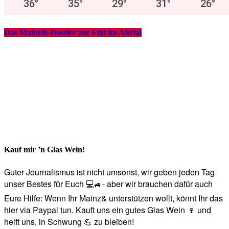
36
°
35
°
29
°
31
°
26
°
Das Mainz&-Dossier zur Flut im Ahrtal
Kauf mir ’n Glas Wein!
Guter Journalismus ist nicht umsonst, wir geben jeden Tag
unser Bestes für Euch 💻🚙- aber wir brauchen dafür auch
Eure Hilfe: Wenn Ihr Mainz& unterstützen wollt, könnt Ihr das
hier via Paypal tun. Kauft uns ein gutes Glas Wein 🍷 und
helft uns, in Schwung 💪 zu bleiben!