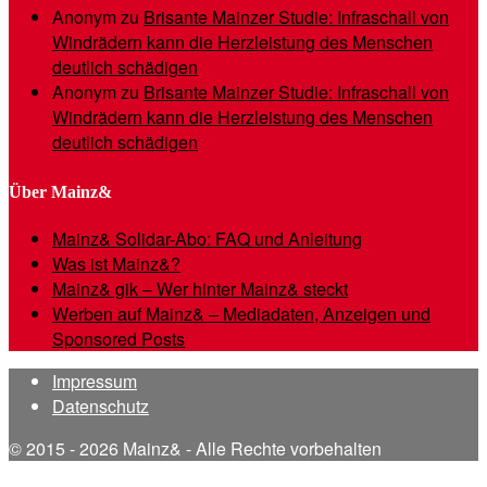
Anonym
zu
Brisante Mainzer Studie: Infraschall von
Windrädern kann die Herzleistung des Menschen
deutlich schädigen
Anonym
zu
Brisante Mainzer Studie: Infraschall von
Windrädern kann die Herzleistung des Menschen
deutlich schädigen
Über Mainz&
Mainz& Solidar-Abo: FAQ und Anleitung
Was ist Mainz&?
Mainz& gik – Wer hinter Mainz& steckt
Werben auf Mainz& – Mediadaten, Anzeigen und
Sponsored Posts
Impressum
Datenschutz
© 2015 - 2026 Mainz& - Alle Rechte vorbehalten