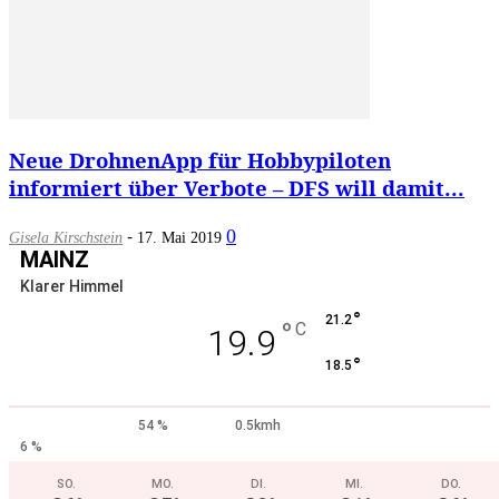
Neue DrohnenApp für Hobbypiloten
informiert über Verbote – DFS will damit...
-
0
Gisela Kirschstein
17. Mai 2019
MAINZ
Klarer Himmel
°
21.2
°
C
19.9
°
18.5
54 %
0.5kmh
6 %
SO.
MO.
DI.
MI.
DO.