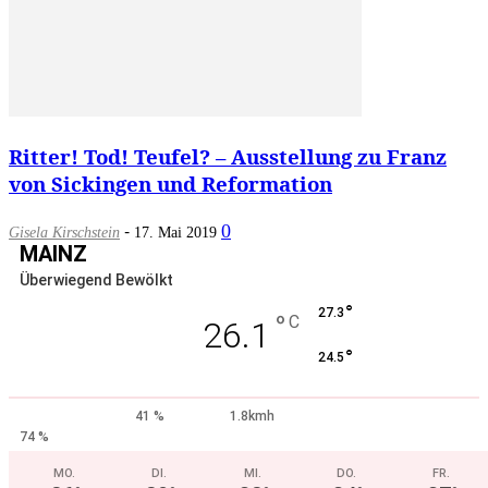
Ritter! Tod! Teufel? – Ausstellung zu Franz
von Sickingen und Reformation
-
0
Gisela Kirschstein
17. Mai 2019
MAINZ
Überwiegend Bewölkt
°
27.3
°
C
26.1
°
24.5
41 %
1.8kmh
74 %
MO.
DI.
MI.
DO.
FR.