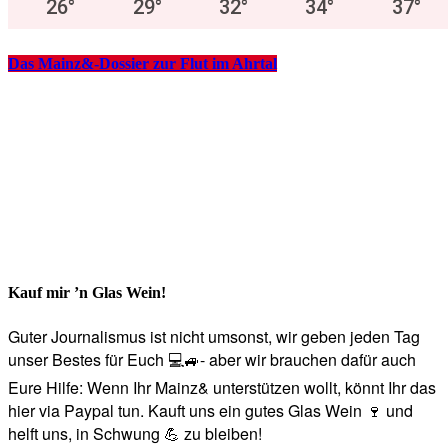
26
°
29
°
32
°
34
°
37
°
Das Mainz&-Dossier zur Flut im Ahrtal
Kauf mir ’n Glas Wein!
Guter Journalismus ist nicht umsonst, wir geben jeden Tag
unser Bestes für Euch 💻🚙- aber wir brauchen dafür auch
Eure Hilfe: Wenn Ihr Mainz& unterstützen wollt, könnt Ihr das
hier via Paypal tun. Kauft uns ein gutes Glas Wein 🍷 und
helft uns, in Schwung 💪 zu bleiben!