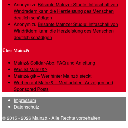
Anonym
zu
Brisante Mainzer Studie: Infraschall von
Windrädern kann die Herzleistung des Menschen
deutlich schädigen
Anonym
zu
Brisante Mainzer Studie: Infraschall von
Windrädern kann die Herzleistung des Menschen
deutlich schädigen
Über Mainz&
Mainz& Solidar-Abo: FAQ und Anleitung
Was ist Mainz&?
Mainz& gik – Wer hinter Mainz& steckt
Werben auf Mainz& – Mediadaten, Anzeigen und
Sponsored Posts
Impressum
Datenschutz
© 2015 - 2026 Mainz& - Alle Rechte vorbehalten