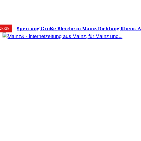
7. August 2026
Mainz
C
19.5
Sperrung Große Bleiche in Mainz Richtung Rhein: 
KER&
verwirrt, Mainzer stinksauer – Haben die Mainzer 
gestimmt?