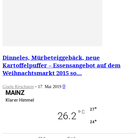
Dinneles, Mürbeteiggebäck, neue
Kartoffelpuffer – Essensangebot auf dem
Weihnachtsmarkt 2015 so...
-
0
Gisela Kirschstein
17. Mai 2019
MAINZ
Klarer Himmel
°
27
°
C
26.2
°
24