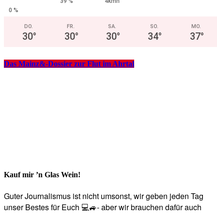
39 %
4kmh
0 %
DO.
FR.
SA.
SO.
MO.
30
°
30
°
30
°
34
°
37
°
Das Mainz&-Dossier zur Flut im Ahrtal
Kauf mir ’n Glas Wein!
Guter Journalismus ist nicht umsonst, wir geben jeden Tag
unser Bestes für Euch 💻🚙- aber wir brauchen dafür auch