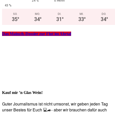
24 %
0.9kmh
43 %
SO.
MO.
DI.
MI.
DO.
35
°
34
°
31
°
33
°
34
°
Das Mainz&-Dossier zur Flut im Ahrtal
Kauf mir ’n Glas Wein!
Guter Journalismus ist nicht umsonst, wir geben jeden Tag
unser Bestes für Euch 💻🚙- aber wir brauchen dafür auch