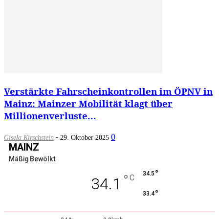
Verstärkte Fahrscheinkontrollen im ÖPNV in
Mainz: Mainzer Mobilität klagt über
Millionenverluste...
-
0
Gisela Kirschstein
29. Oktober 2025
MAINZ
Mäßig Bewölkt
°
34.5
°
C
34.1
°
33.4