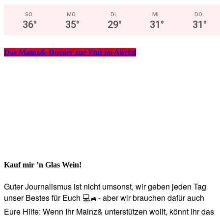
SO.
MO.
DI.
MI.
DO.
36
°
35
°
29
°
31
°
31
°
Das Mainz&-Dossier zur Flut im Ahrtal
Kauf mir ’n Glas Wein!
Guter Journalismus ist nicht umsonst, wir geben jeden Tag
unser Bestes für Euch 💻🚙- aber wir brauchen dafür auch
Eure Hilfe: Wenn Ihr Mainz& unterstützen wollt, könnt Ihr das