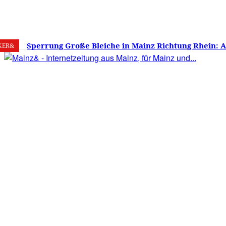
7. August 2026
Mainz
C
17.9
Sperrung Große Bleiche in Mainz Richtung Rhein: 
KER&
verwirrt, Mainzer stinksauer – Haben die Mainzer 
gestimmt?