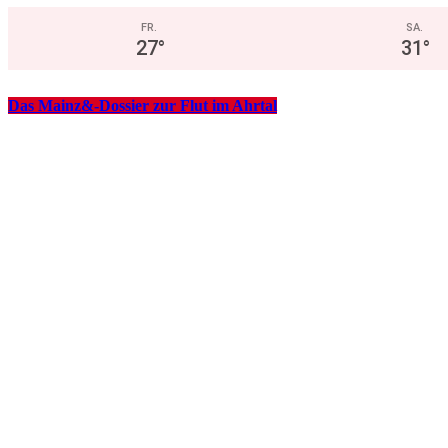
FR.
SA.
27
°
31
°
Das Mainz&-Dossier zur Flut im Ahrtal