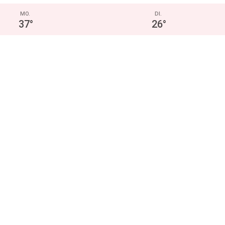
MO.
DI.
37
°
26
°