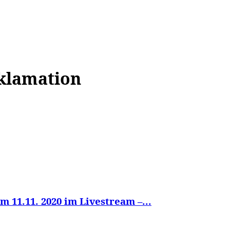
WISSEN&
VERKEHR&
FLUT AHRTAL&
NA
klamation
11.11. 2020 im Livestream –...