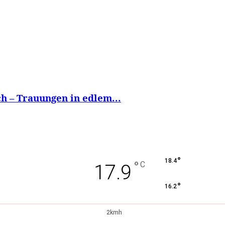
h – Trauungen in edlem...
°
18.4
°
C
17.9
°
16.2
2kmh