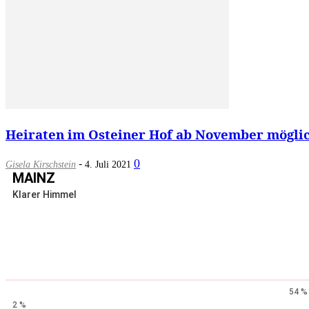
Heiraten im Osteiner Hof ab November möglic
-
0
Gisela Kirschstein
4. Juli 2021
MAINZ
Klarer Himmel
54 %
2 %