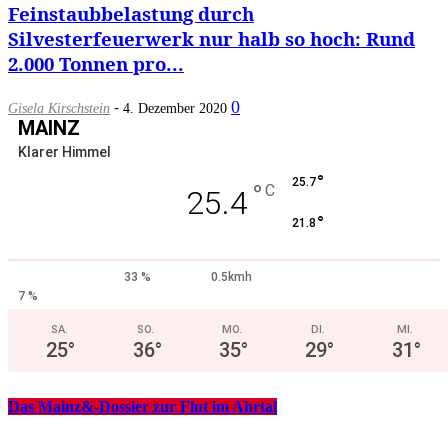
Feinstaubbelastung durch
Silvesterfeuerwerk nur halb so hoch: Rund
2.000 Tonnen pro...
-
0
Gisela Kirschstein
4. Dezember 2020
MAINZ
Klarer Himmel
°
25.7
°
C
25.4
°
21.8
33 %
0.5kmh
7 %
SA.
SO.
MO.
DI.
MI.
25
°
36
°
35
°
29
°
31
°
Das Mainz&-Dossier zur Flut im Ahrtal