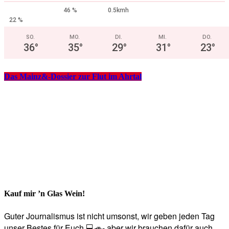
46 %
0.5kmh
22 %
SO.
MO.
DI.
MI.
DO.
36
°
35
°
29
°
31
°
23
°
Das Mainz&-Dossier zur Flut im Ahrtal
Kauf mir ’n Glas Wein!
Guter Journalismus ist nicht umsonst, wir geben jeden Tag
unser Bestes für Euch 💻🚙- aber wir brauchen dafür auch