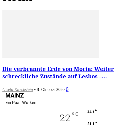
Die verbrannte Erde von Moria: Weiter
schreckliche Zustände auf Lesbos –...
-
0
Gisela Kirschstein
8. Oktober 2020
MAINZ
Ein Paar Wolken
°
22.3
°
C
22
°
21.1