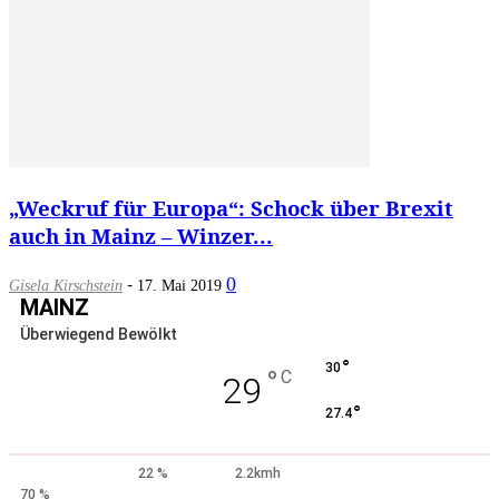
„Weckruf für Europa“: Schock über Brexit
auch in Mainz – Winzer...
-
0
Gisela Kirschstein
17. Mai 2019
MAINZ
Überwiegend Bewölkt
°
30
°
C
29
°
27.4
22 %
2.2kmh
70 %