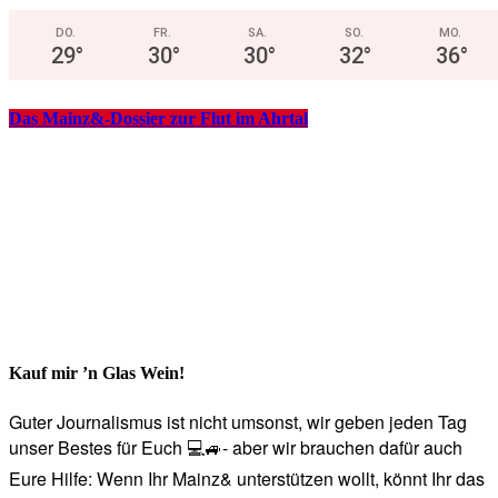
DO.
FR.
SA.
SO.
MO.
29
°
30
°
30
°
32
°
36
°
Das Mainz&-Dossier zur Flut im Ahrtal
Kauf mir ’n Glas Wein!
Guter Journalismus ist nicht umsonst, wir geben jeden Tag
unser Bestes für Euch 💻🚙- aber wir brauchen dafür auch
Eure Hilfe: Wenn Ihr Mainz& unterstützen wollt, könnt Ihr das