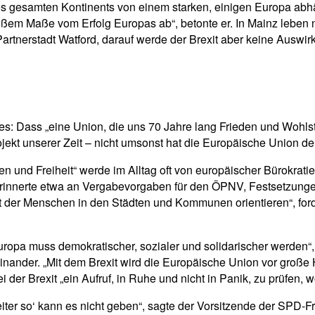
des gesamten Kontinents von einem starken, einigen Europa abhä
ßem Maße vom Erfolg Europas ab“, betonte er. In Mainz leben n
artnerstadt Watford, darauf werde der Brexit aber keine Auswi
es: Dass „eine Union, die uns 70 Jahre lang Frieden und Wohlst
ojekt unserer Zeit – nicht umsonst hat die Europäische Union d
 und Freiheit“ werde im Alltag oft von europäischer Bürokrati
rinnerte etwa an Vergabevorgaben für den ÖPNV, Festsetzunge
it der Menschen in den Städten und Kommunen orientieren“, for
uropa muss demokratischer, sozialer und solidarischer werden“
inander. „Mit dem Brexit wird die Europäische Union vor große 
er Brexit „ein Aufruf, in Ruhe und nicht in Panik, zu prüfen,
ter so‘ kann es nicht geben“, sagte der Vorsitzende der SPD-F