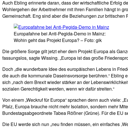
Auch Ebling erinnerte daran, dass der wirtschaftliche Erfolg 
Wohlergehen der Arbeitnehmer mit ihren Familien hängt in gro
Gemeinschaft. Eng sind aber die Beziehungen zur britischen P
Europafahne bei Anti-Pegida-Demo in Mainz:
Wohin geht das Projekt Europa? – Foto: gik
Die größere Sorge gilt jetzt eher dem Projekt Europa als Ganz
fassungslos, sagte Wissing. „Europa ist das große Friedenspr
Doch „die wunderbare Idee des europäischen Lebens in Frieden
die auch die kommunale Daseinsvorsorge berühren.“ Ebling e
sich „nach dem Brexit wieder stärker an der Lebenswirklichke
sozialen Gerechtigkeit werden, wenn wir dafür streiten.“
Von einem „Weckruf für Europa“ sprachen denn auch viele: „E
Pfalz, Europa brauche nicht mehr Isolation, sondern mehr Mite
Bundestagsabgeordnete Tabea Rößner (Grüne). Für die EU sei d
Die EU werde sich nun „neu finden müssen, ein einfaches ‚Wei