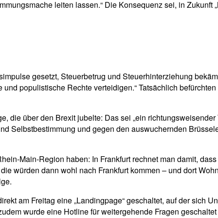
immungsmache leiten lassen.“ Die Konsequenz sei, in Zukunft „l
mpulse gesetzt, Steuerbetrug und Steuerhinterziehung bekämpft 
nd populistische Rechte verteidigen.“ Tatsächlich befürchten 
e, die über den Brexit jubelte: Das sei „ein richtungsweisender
t und Selbstbestimmung und gegen den auswuchernden Brüsseler
hein-Main-Region haben: In Frankfurt rechnet man damit, dass 
d die würden dann wohl nach Frankfurt kommen – und dort Woh
lge.
direkt am Freitag eine „Landingpage“ geschaltet, auf der sich 
 zudem wurde eine Hotline für weitergehende Fragen geschalte