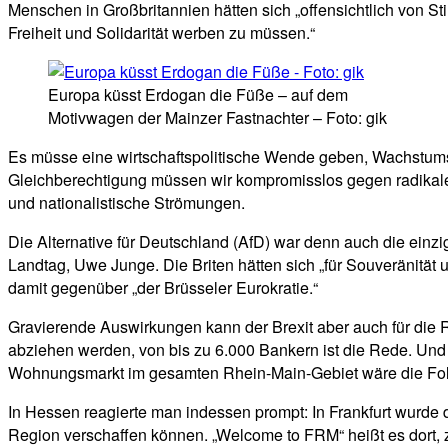
Menschen in Großbritannien hätten sich „offensichtlich von St
Freiheit und Solidarität werben zu müssen.“
Europa küsst Erdogan die Füße – auf dem
Motivwagen der Mainzer Fastnachter – Foto: gik
Es müsse eine wirtschaftspolitische Wende geben, Wachstumsi
Gleichberechtigung müssen wir kompromisslos gegen radikale u
und nationalistische Strömungen.
Die Alternative für Deutschland (AfD) war denn auch die einzig
Landtag, Uwe Junge. Die Briten hätten sich „für Souveränitä
damit gegenüber „der Brüsseler Eurokratie.“
Gravierende Auswirkungen kann der Brexit aber auch für die R
abziehen werden, von bis zu 6.000 Bankern ist die Rede. Un
Wohnungsmarkt im gesamten Rhein-Main-Gebiet wäre die Fo
In Hessen reagierte man indessen prompt: In Frankfurt wurde 
Region verschaffen können. „Welcome to FRM“ heißt es dort,