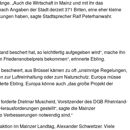
nge. „Auch die Wirtschaft in Mainz und mit ihr das
ach Angaben der Stadt derzeit 371 Briten, eine eher kleine
rkungen haben, sagte Stadtsprecher Ralf Peterhanwahr.
and beschert hat, so leichtfertig aufgegeben wird“, mache ihn
en Friedensnobelpreis bekommen“, erinnerte Ebling.
e beschwert, aus Brüssel kämen zu oft „unsinnige Regelungen,
n zur Luftreinhaltung oder zum Naturschutz. Europa müsse
derte Ebling. Europa könne auch „das große Projekt der
, forderte Dietmar Muscheid, Vorsitzender des DGB Rheinland-
Herausforderungen gestellt“, sagte die Mainzer
 wo Verbesserungen notwendig sind.“
raktion im Mainzer Landtag, Alexander Schweitzer. Viele