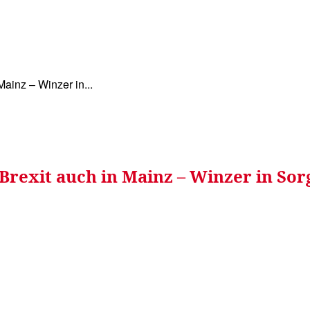
WISSEN&
VERKEHR&
FLUT AHRTAL&
NA
Mainz – Winzer in...
Brexit auch in Mainz – Winzer in Sor