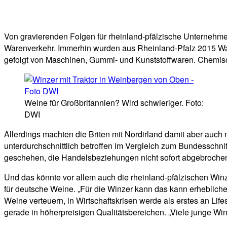
Von gravierenden Folgen für rheinland-pfälzische Unternehm
Warenverkehr. Immerhin wurden aus Rheinland-Pfalz 2015 Waren
gefolgt von Maschinen, Gummi- und Kunststoffwaren. Chemisc
Weine für Großbritannien? Wird schwieriger. Foto:
DWI
Allerdings machten die Briten mit Nordirland damit aber auch
unterdurchschnittlich betroffen im Vergleich zum Bundesschnitt“,
geschehen, die Handelsbeziehungen nicht sofort abgebrochen. 
Und das könnte vor allem auch die rheinland-pfälzischen Winze
für deutsche Weine. „Für die Winzer kann das kann erheblich
Weine verteuern, in Wirtschaftskrisen werde als erstes an Li
gerade in höherpreisigen Qualitätsbereichen. „Viele junge Win