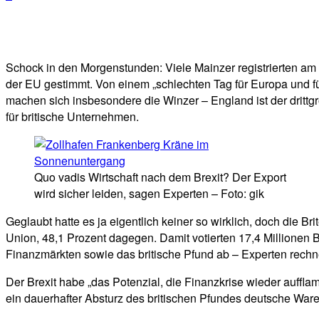
Facebook
Twitter
Telegram
WhatsA
Schock in den Morgenstunden: Viele Mainzer registrierten am F
der EU gestimmt. Von einem „schlechten Tag für Europa und f
machen sich insbesondere die Winzer – England ist der dritt
für britische Unternehmen.
Quo vadis Wirtschaft nach dem Brexit? Der Export
wird sicher leiden, sagen Experten – Foto: gik
Geglaubt hatte es ja eigentlich keiner so wirklich, doch die 
Union, 48,1 Prozent dagegen. Damit votierten 17,4 Millionen B
Finanzmärkten sowie das britische Pfund ab – Experten rechne
Der Brexit habe „das Potenzial, die Finanzkrise wieder auffla
ein dauerhafter Absturz des britischen Pfundes deutsche Waren