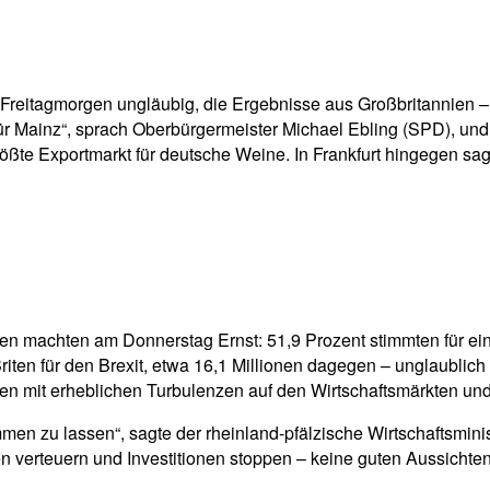
pp
Email
Drucken
reitagmorgen ungläubig, die Ergebnisse aus Großbritannien – di
ür Mainz“, sprach Oberbürgermeister Michael Ebling (SPD), und
größte Exportmarkt für deutsche Weine. In Frankfurt hingegen 
Briten machten am Donnerstag Ernst: 51,9 Prozent stimmten für e
riten für den Brexit, etwa 16,1 Millionen dagegen – unglaublich
n mit erheblichen Turbulenzen auf den Wirtschaftsmärkten und 
mmen zu lassen“, sagte der rheinland-pfälzische Wirtschaftsmin
 verteuern und Investitionen stoppen – keine guten Aussichten f