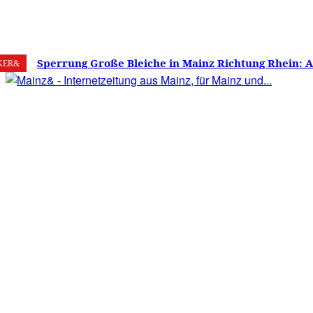
7. August 2026
Mainz
C
17.9
Sperrung Große Bleiche in Mainz Richtung Rhein: 
KER&
verwirrt, Mainzer stinksauer – Haben die Mainzer 
gestimmt?