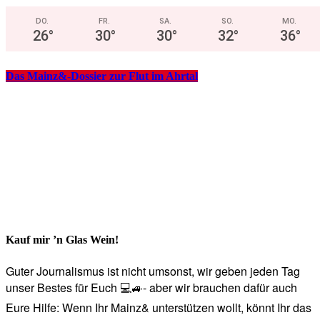
DO.
FR.
SA.
SO.
MO.
26
°
30
°
30
°
32
°
36
°
Das Mainz&-Dossier zur Flut im Ahrtal
Kauf mir ’n Glas Wein!
Guter Journalismus ist nicht umsonst, wir geben jeden Tag
unser Bestes für Euch 💻🚙- aber wir brauchen dafür auch
Eure Hilfe: Wenn Ihr Mainz& unterstützen wollt, könnt Ihr das