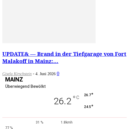
UPDATE& — Brand in der Tiefgarage von Fort
Malakoff in Mainz:...
-
0
Gisela Kirschstein
4. Juni 2026
MAINZ
Überwiegend Bewölkt
°
26.7
°
C
26.2
°
24.5
31 %
1.8kmh
77 %