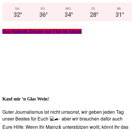
SA.
SO.
MO.
DI.
MI.
32
°
36
°
34
°
28
°
31
°
Das Mainz&-Dossier zur Flut im Ahrtal
Kauf mir ’n Glas Wein!
Guter Journalismus ist nicht umsonst, wir geben jeden Tag
unser Bestes für Euch 💻🚙- aber wir brauchen dafür auch
Eure Hilfe: Wenn Ihr Mainz& unterstützen wollt, könnt Ihr das