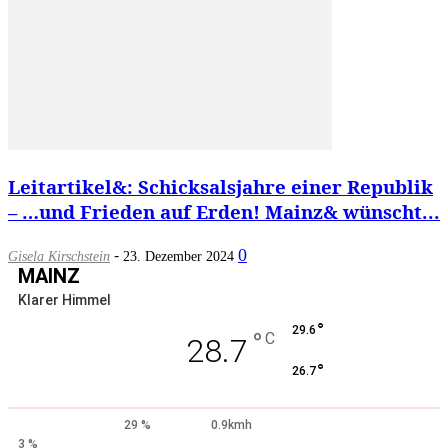
Leitartikel&: Schicksalsjahre einer Republik
– …und Frieden auf Erden! Mainz& wünscht...
-
0
Gisela Kirschstein
23. Dezember 2024
MAINZ
Klarer Himmel
°
29.6
°
C
28.7
°
26.7
29 %
0.9kmh
3 %