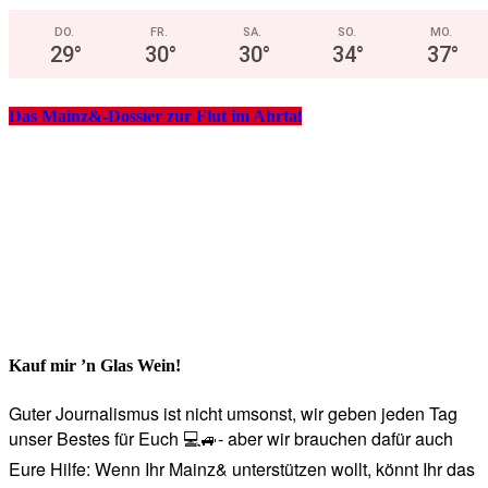
DO.
FR.
SA.
SO.
MO.
29
°
30
°
30
°
34
°
37
°
Das Mainz&-Dossier zur Flut im Ahrtal
Kauf mir ’n Glas Wein!
Guter Journalismus ist nicht umsonst, wir geben jeden Tag
unser Bestes für Euch 💻🚙- aber wir brauchen dafür auch
Eure Hilfe: Wenn Ihr Mainz& unterstützen wollt, könnt Ihr das