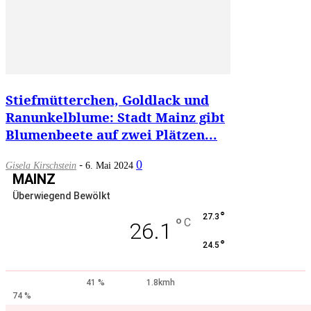
Stiefmütterchen, Goldlack und
Ranunkelblume: Stadt Mainz gibt
Blumenbeete auf zwei Plätzen...
-
0
Gisela Kirschstein
6. Mai 2024
MAINZ
Überwiegend Bewölkt
°
27.3
°
C
26.1
°
24.5
41 %
1.8kmh
74 %