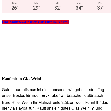
MO.
DI.
MI.
DO.
FR.
26
°
29
°
32
°
34
°
37
°
Das Mainz&-Dossier zur Flut im Ahrtal
Kauf mir ’n Glas Wein!
Guter Journalismus ist nicht umsonst, wir geben jeden Tag
unser Bestes für Euch 💻🚙- aber wir brauchen dafür auch
Eure Hilfe: Wenn Ihr Mainz& unterstützen wollt, könnt Ihr das
hier via Paypal tun. Kauft uns ein gutes Glas Wein 🍷 und