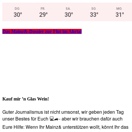
DO.
FR.
SA.
SO.
MO.
30
°
29
°
30
°
33
°
31
°
Das Mainz&-Dossier zur Flut im Ahrtal
Kauf mir ’n Glas Wein!
Guter Journalismus ist nicht umsonst, wir geben jeden Tag
unser Bestes für Euch 💻🚙- aber wir brauchen dafür auch
Eure Hilfe: Wenn Ihr Mainz& unterstützen wollt, könnt Ihr das