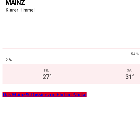
MAINZ
Klarer Himmel
54 %
2 %
FR.
SA.
27
°
31
°
Das Mainz&-Dossier zur Flut im Ahrtal