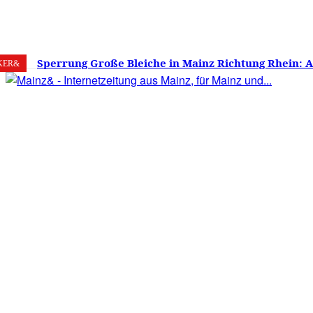
7. August 2026
Mainz
C
17.9
Sperrung Große Bleiche in Mainz Richtung Rhein: 
KER&
verwirrt, Mainzer stinksauer – Haben die Mainzer 
gestimmt?