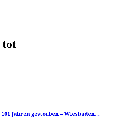
WISSEN&
VERKEHR&
FLUT AHRTAL&
NA
 tot
 101 Jahren gestorben – Wiesbaden...