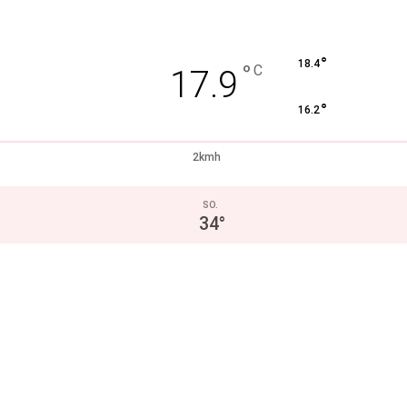
°
18.4
°
C
17.9
°
16.2
2kmh
SO.
34
°