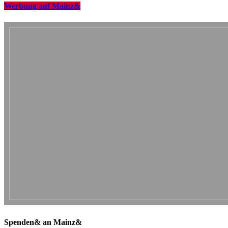
Werbung auf Mainz&
Spenden& an Mainz&