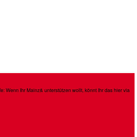
: Wenn Ihr Mainz& unterstützen wollt, könnt Ihr das hier via