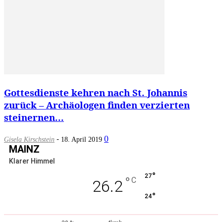
Gottesdienste kehren nach St. Johannis
zurück – Archäologen finden verzierten
steinernen...
-
0
Gisela Kirschstein
18. April 2019
MAINZ
Klarer Himmel
°
27
°
C
26.2
°
24