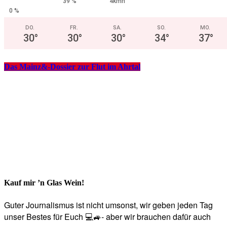
39 %
4kmh
0 %
DO.
FR.
SA.
SO.
MO.
30
°
30
°
30
°
34
°
37
°
Das Mainz&-Dossier zur Flut im Ahrtal
Kauf mir ’n Glas Wein!
Guter Journalismus ist nicht umsonst, wir geben jeden Tag
unser Bestes für Euch 💻🚙- aber wir brauchen dafür auch