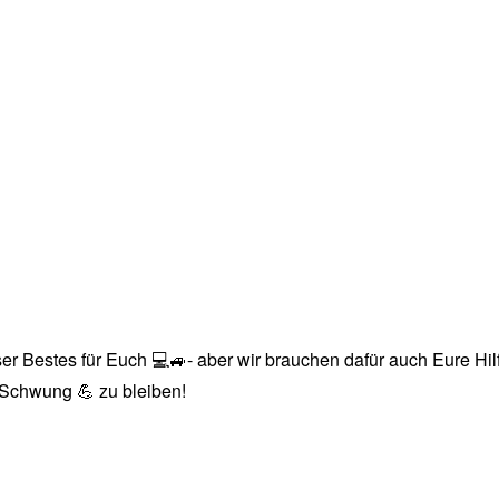
r Bestes für Euch 💻🚙- aber wir brauchen dafür auch Eure Hilfe
n Schwung 💪 zu bleiben!