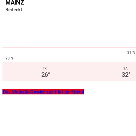
MAINZ
Bedeckt
31 %
93 %
FR.
SA.
26
°
32
°
Das Mainz&-Dossier zur Flut im Ahrtal