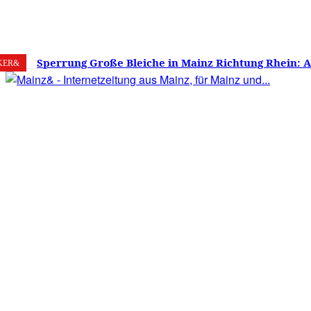
7. August 2026
Mainz
C
25.6
Sperrung Große Bleiche in Mainz Richtung Rhein: 
KER&
verwirrt, Mainzer stinksauer – Haben die Mainzer 
gestimmt?