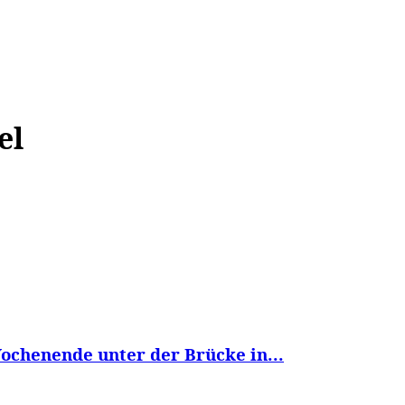
WISSEN&
VERKEHR&
FLUT AHRTAL&
NA
el
Wochenende unter der Brücke in...