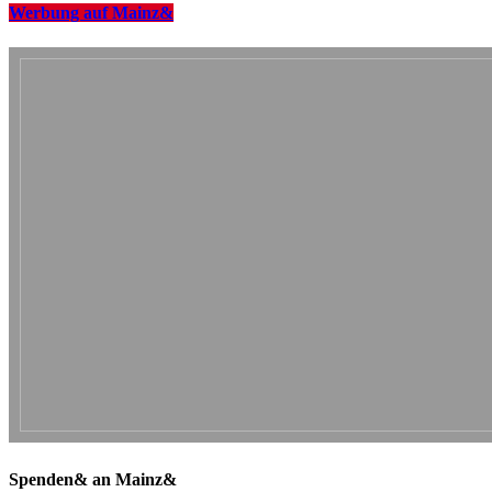
Werbung auf Mainz&
Spenden& an Mainz&