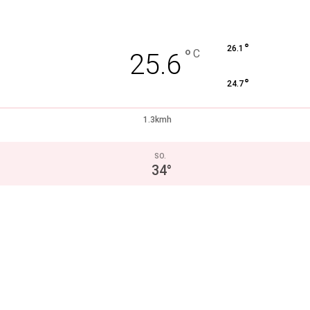
°
26.1
°
C
25.6
°
24.7
1.3kmh
SO.
34
°