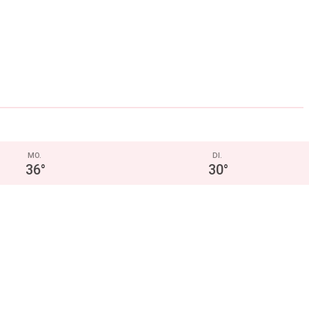
MO.
DI.
36
°
30
°