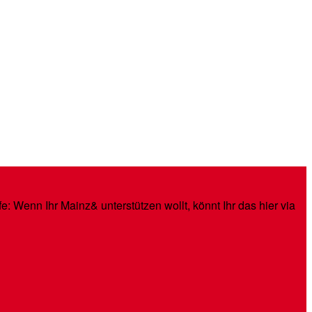
: Wenn Ihr Mainz& unterstützen wollt, könnt Ihr das hier via