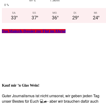
69 %
1.3kmh
0 %
SA.
SO.
MO.
DI.
MI.
33
°
37
°
36
°
29
°
24
°
Das Mainz&-Dossier zur Flut im Ahrtal
Kauf mir ’n Glas Wein!
Guter Journalismus ist nicht umsonst, wir geben jeden Tag
unser Bestes für Euch 💻🚙- aber wir brauchen dafür auch