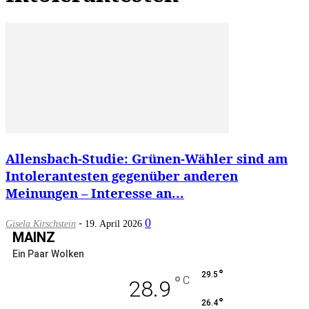
Allensbach-Studie: Grünen-Wähler sind am
Intolerantesten gegenüber anderen
Meinungen – Interesse an...
-
0
Gisela Kirschstein
19. April 2026
MAINZ
Ein Paar Wolken
°
29.5
°
C
28.9
°
26.4