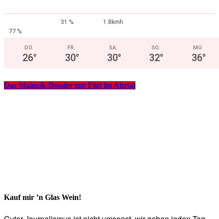
31 %
1.8kmh
77 %
DO.
FR.
SA.
SO.
MO.
26
°
30
°
30
°
32
°
36
°
Das Mainz&-Dossier zur Flut im Ahrtal
Kauf mir ’n Glas Wein!
Guter Journalismus ist nicht umsonst, wir geben jeden Tag