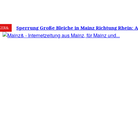
7. August 2026
Mainz
C
19.5
Sperrung Große Bleiche in Mainz Richtung Rhein: 
KER&
verwirrt, Mainzer stinksauer – Haben die Mainzer 
gestimmt?