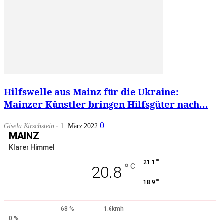
Hilfswelle aus Mainz für die Ukraine:
Mainzer Künstler bringen Hilfsgüter nach...
-
0
Gisela Kirschstein
1. März 2022
MAINZ
Klarer Himmel
°
21.1
°
C
20.8
°
18.9
68 %
1.6kmh
0 %