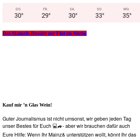
DO.
FR.
SA.
SO.
MO.
30
°
29
°
30
°
33
°
35
°
Das Mainz&-Dossier zur Flut im Ahrtal
Kauf mir ’n Glas Wein!
Guter Journalismus ist nicht umsonst, wir geben jeden Tag
unser Bestes für Euch 💻🚙- aber wir brauchen dafür auch
Eure Hilfe: Wenn Ihr Mainz& unterstützen wollt, könnt Ihr das