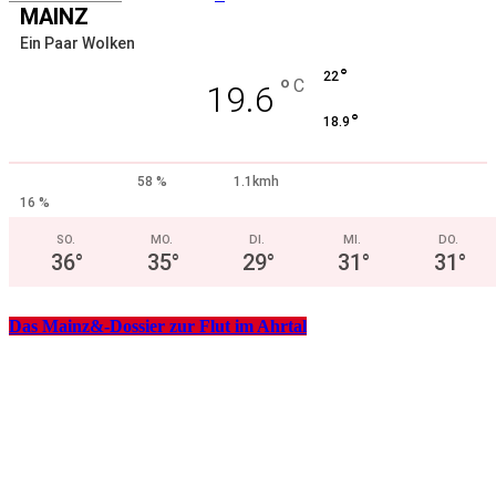
MAINZ
Ein Paar Wolken
°
22
°
C
19.6
°
18.9
58 %
1.1kmh
16 %
SO.
MO.
DI.
MI.
DO.
36
°
35
°
29
°
31
°
31
°
Das Mainz&-Dossier zur Flut im Ahrtal