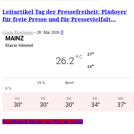
Leitartikel Tag der Pressefreiheit: Plädoyer
für freie Presse und für Pressevielfalt...
-
0
Gisela Kirschstein
28. Mai 2026
MAINZ
Klarer Himmel
°
27
°
C
26.2
°
24
39 %
4kmh
0 %
DO.
FR.
SA.
SO.
MO.
30
°
30
°
30
°
34
°
37
°
Das Mainz&-Dossier zur Flut im Ahrtal