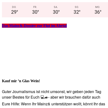
DO.
FR.
SA.
SO.
MO.
29
°
30
°
30
°
32
°
36
°
Das Mainz&-Dossier zur Flut im Ahrtal
Kauf mir ’n Glas Wein!
Guter Journalismus ist nicht umsonst, wir geben jeden Tag
unser Bestes für Euch 💻🚙- aber wir brauchen dafür auch
Eure Hilfe: Wenn Ihr Mainz& unterstützen wollt, könnt Ihr das