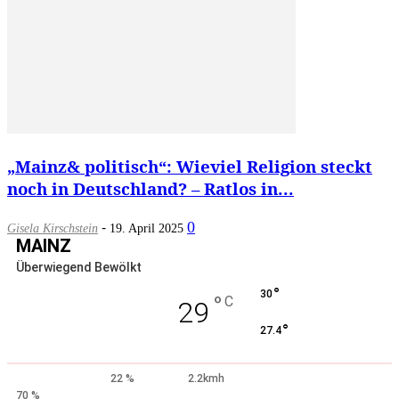
„Mainz& politisch“: Wieviel Religion steckt
noch in Deutschland? – Ratlos in...
-
0
Gisela Kirschstein
19. April 2025
MAINZ
Überwiegend Bewölkt
°
30
°
C
29
°
27.4
22 %
2.2kmh
70 %