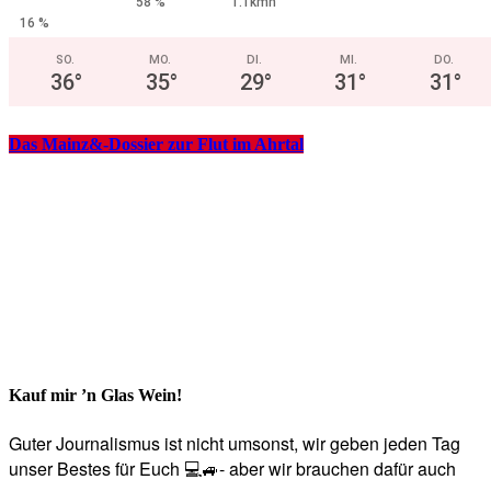
58 %
1.1kmh
16 %
SO.
MO.
DI.
MI.
DO.
36
°
35
°
29
°
31
°
31
°
Das Mainz&-Dossier zur Flut im Ahrtal
Kauf mir ’n Glas Wein!
Guter Journalismus ist nicht umsonst, wir geben jeden Tag
unser Bestes für Euch 💻🚙- aber wir brauchen dafür auch