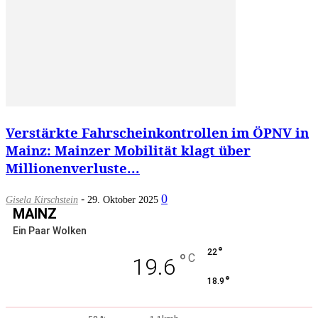
Verstärkte Fahrscheinkontrollen im ÖPNV in
Mainz: Mainzer Mobilität klagt über
Millionenverluste...
-
0
Gisela Kirschstein
29. Oktober 2025
MAINZ
Ein Paar Wolken
°
22
°
C
19.6
°
18.9