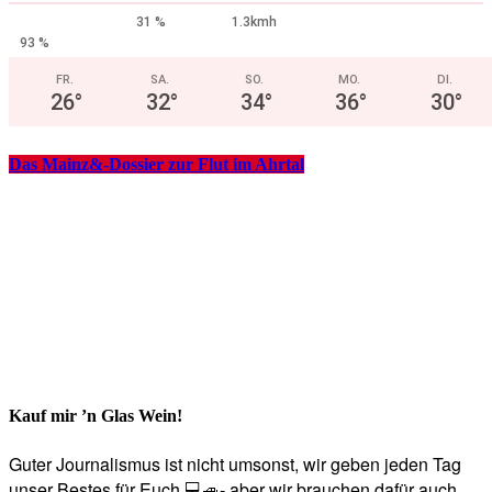
31 %
1.3kmh
93 %
FR.
SA.
SO.
MO.
DI.
26
°
32
°
34
°
36
°
30
°
Das Mainz&-Dossier zur Flut im Ahrtal
Kauf mir ’n Glas Wein!
Guter Journalismus ist nicht umsonst, wir geben jeden Tag
unser Bestes für Euch 💻🚙- aber wir brauchen dafür auch