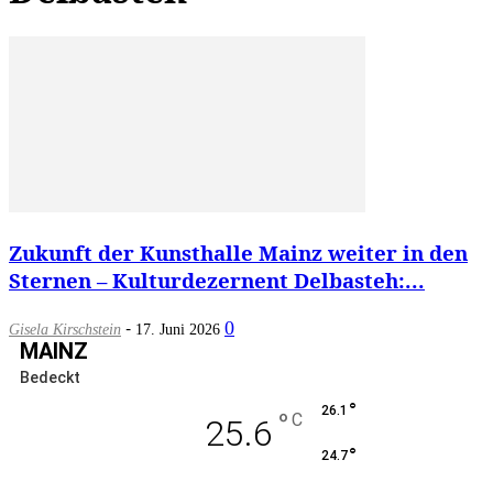
Zukunft der Kunsthalle Mainz weiter in den
Sternen – Kulturdezernent Delbasteh:...
-
0
Gisela Kirschstein
17. Juni 2026
MAINZ
Bedeckt
°
26.1
°
C
25.6
°
24.7