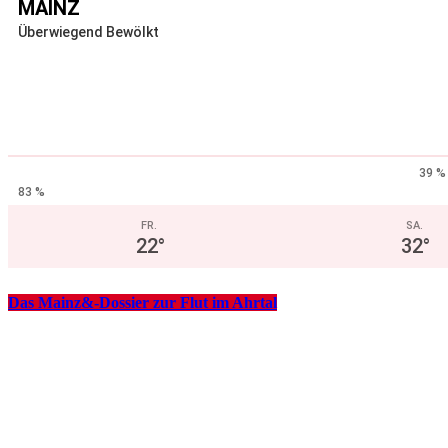
MAINZ
Überwiegend Bewölkt
39 %
83 %
FR.
SA.
22
°
32
°
Das Mainz&-Dossier zur Flut im Ahrtal