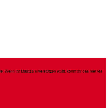
: Wenn Ihr Mainz& unterstützen wollt, könnt Ihr das hier via