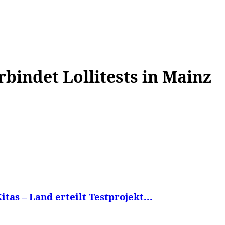
WISSEN&
VERKEHR&
FLUT AHRTAL&
NA
bindet Lollitests in Mainz
tas – Land erteilt Testprojekt...