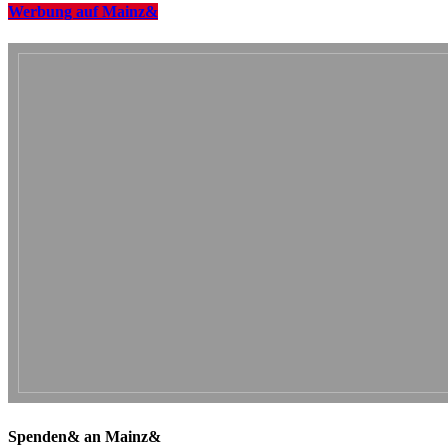
Werbung auf Mainz&
Spenden& an Mainz&