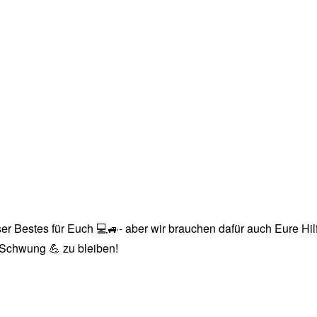
r Bestes für Euch 💻🚙- aber wir brauchen dafür auch Eure Hilfe
n Schwung 💪 zu bleiben!