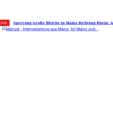
7. August 2026
Mainz
C
21.7
Sperrung Große Bleiche in Mainz Richtung Rhein: 
KER&
verwirrt, Mainzer stinksauer – Haben die Mainzer 
gestimmt?