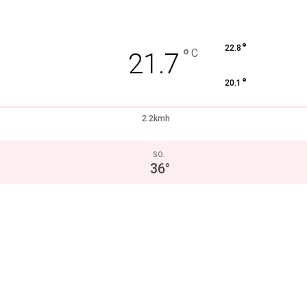
°
22.8
°
C
21.7
°
20.1
2.2kmh
SO.
36
°