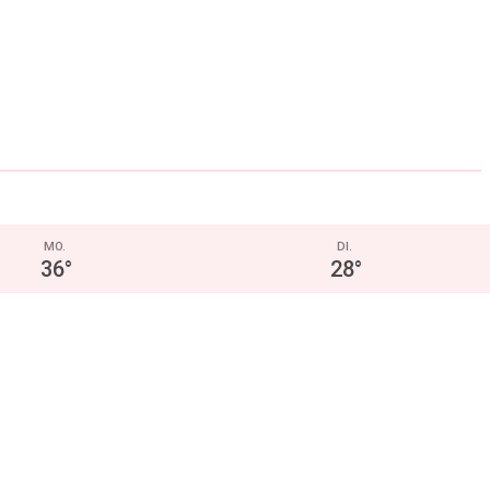
MO.
DI.
36
°
28
°