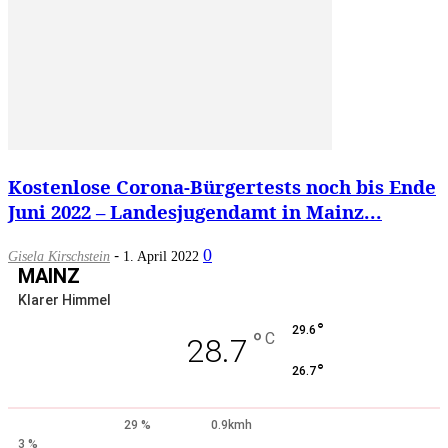
Kostenlose Corona-Bürgertests noch bis Ende
Juni 2022 – Landesjugendamt in Mainz...
-
0
Gisela Kirschstein
1. April 2022
MAINZ
Klarer Himmel
°
29.6
°
C
28.7
°
26.7
29 %
0.9kmh
3 %