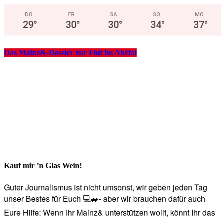
DO.
FR.
SA.
SO.
MO.
29
°
30
°
30
°
34
°
37
°
Das Mainz&-Dossier zur Flut im Ahrtal
Kauf mir ’n Glas Wein!
Guter Journalismus ist nicht umsonst, wir geben jeden Tag
unser Bestes für Euch 💻🚙- aber wir brauchen dafür auch
Eure Hilfe: Wenn Ihr Mainz& unterstützen wollt, könnt Ihr das