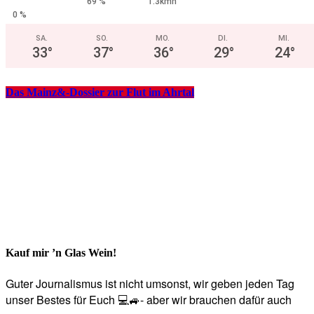
69 %
1.3kmh
0 %
SA.
SO.
MO.
DI.
MI.
33
°
37
°
36
°
29
°
24
°
Das Mainz&-Dossier zur Flut im Ahrtal
Kauf mir ’n Glas Wein!
Guter Journalismus ist nicht umsonst, wir geben jeden Tag
unser Bestes für Euch 💻🚙- aber wir brauchen dafür auch