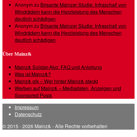
Anonym
zu
Brisante Mainzer Studie: Infraschall von
Windrädern kann die Herzleistung des Menschen
deutlich schädigen
Anonym
zu
Brisante Mainzer Studie: Infraschall von
Windrädern kann die Herzleistung des Menschen
deutlich schädigen
Über Mainz&
Mainz& Solidar-Abo: FAQ und Anleitung
Was ist Mainz&?
Mainz& gik – Wer hinter Mainz& steckt
Werben auf Mainz& – Mediadaten, Anzeigen und
Sponsored Posts
Impressum
Datenschutz
© 2015 - 2026 Mainz& - Alle Rechte vorbehalten