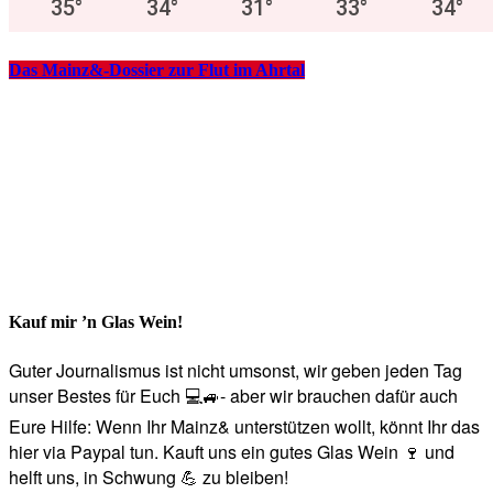
35
°
34
°
31
°
33
°
34
°
Das Mainz&-Dossier zur Flut im Ahrtal
Kauf mir ’n Glas Wein!
Guter Journalismus ist nicht umsonst, wir geben jeden Tag
unser Bestes für Euch 💻🚙- aber wir brauchen dafür auch
Eure Hilfe: Wenn Ihr Mainz& unterstützen wollt, könnt Ihr das
hier via Paypal tun. Kauft uns ein gutes Glas Wein 🍷 und
helft uns, in Schwung 💪 zu bleiben!