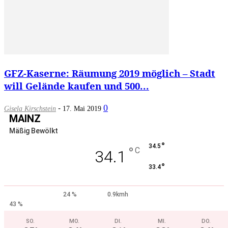
GFZ-Kaserne: Räumung 2019 möglich – Stadt
will Gelände kaufen und 500...
-
0
Gisela Kirschstein
17. Mai 2019
MAINZ
Mäßig Bewölkt
°
34.5
°
C
34.1
°
33.4
24 %
0.9kmh
43 %
SO.
MO.
DI.
MI.
DO.