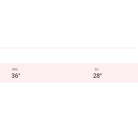
MO.
DI.
36
°
28
°