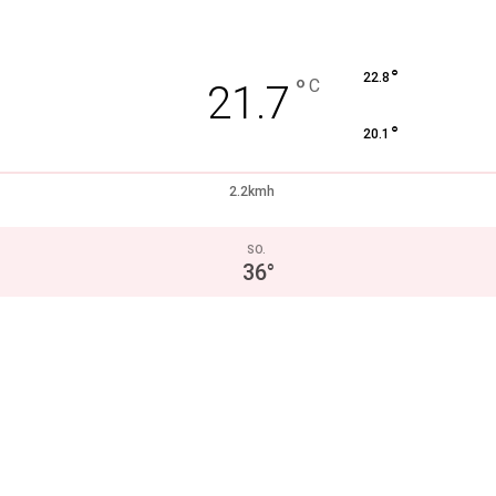
°
22.8
°
C
21.7
°
20.1
2.2kmh
SO.
36
°