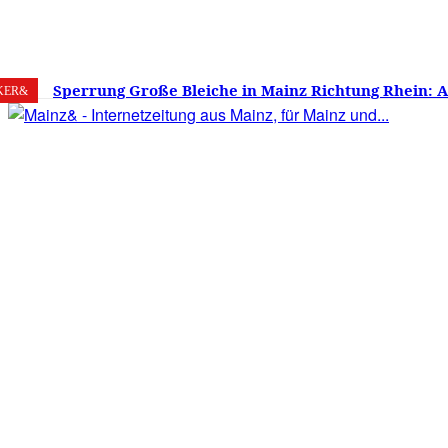
8. August 2026
Mainz
C
21.7
Sperrung Große Bleiche in Mainz Richtung Rhein: 
KER&
verwirrt, Mainzer stinksauer – Haben die Mainzer 
gestimmt?