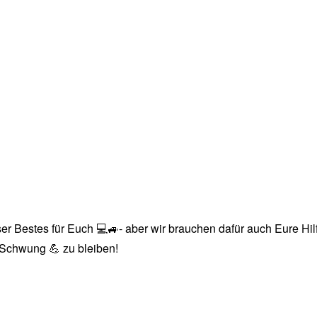
r Bestes für Euch 💻🚙- aber wir brauchen dafür auch Eure Hilfe
n Schwung 💪 zu bleiben!