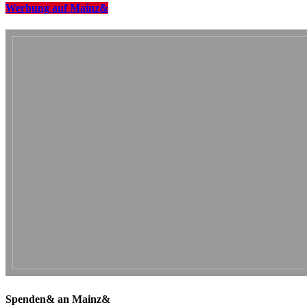
Werbung auf Mainz&
Spenden& an Mainz&