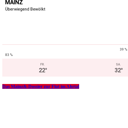
MAINZ
Überwiegend Bewölkt
39 %
83 %
FR.
SA.
22
°
32
°
Das Mainz&-Dossier zur Flut im Ahrtal