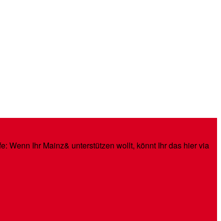
: Wenn Ihr Mainz& unterstützen wollt, könnt Ihr das hier via