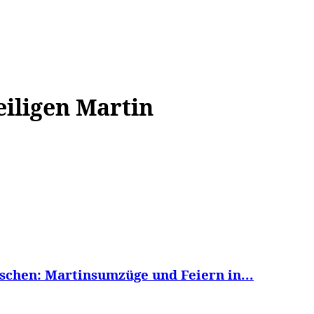
WISSEN&
VERKEHR&
FLUT AHRTAL&
NA
iligen Martin
nschen: Martinsumzüge und Feiern in...