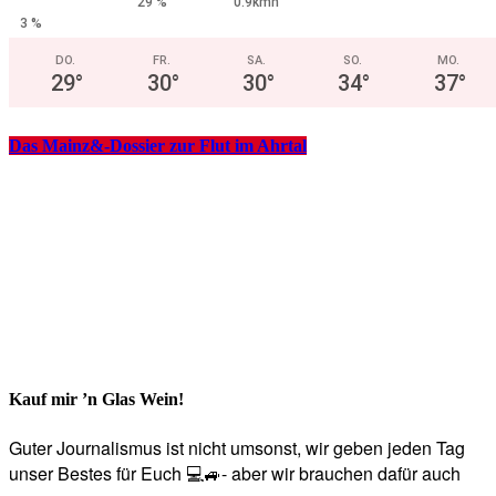
29 %
0.9kmh
3 %
DO.
FR.
SA.
SO.
MO.
29
°
30
°
30
°
34
°
37
°
Das Mainz&-Dossier zur Flut im Ahrtal
Kauf mir ’n Glas Wein!
Guter Journalismus ist nicht umsonst, wir geben jeden Tag
unser Bestes für Euch 💻🚙- aber wir brauchen dafür auch