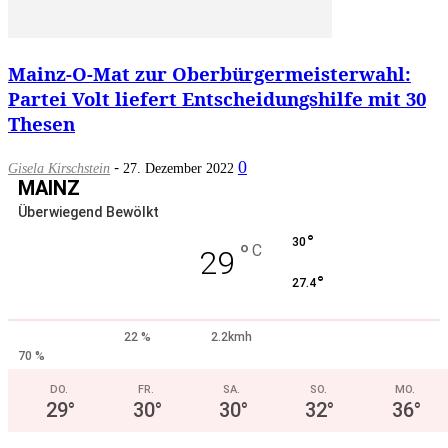
Mainz-O-Mat zur Oberbürgermeisterwahl:
Partei Volt liefert Entscheidungshilfe mit 30
Thesen
-
0
Gisela Kirschstein
27. Dezember 2022
MAINZ
Überwiegend Bewölkt
°
30
°
C
29
°
27.4
22 %
2.2kmh
70 %
DO.
FR.
SA.
SO.
MO.
29
°
30
°
30
°
32
°
36
°