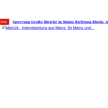
8. August 2026
Mainz
C
25.4
Sperrung Große Bleiche in Mainz Richtung Rhein: 
KER&
verwirrt, Mainzer stinksauer – Haben die Mainzer 
gestimmt?