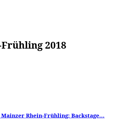
WISSEN&
VERKEHR&
FLUT AHRTAL&
NA
-Frühling 2018
 Mainzer Rhein-Frühling: Backstage...