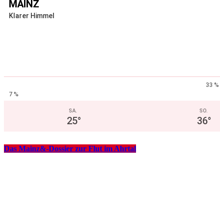
MAINZ
Klarer Himmel
33 %
7 %
SA.
SO.
25
°
36
°
Das Mainz&-Dossier zur Flut im Ahrtal