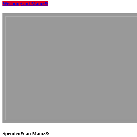
Werbung auf Mainz&
Spenden& an Mainz&