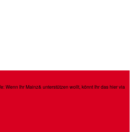
: Wenn Ihr Mainz& unterstützen wollt, könnt Ihr das hier via