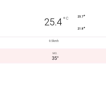
°
25.7
°
C
25.4
°
21.8
0.5kmh
MO.
35
°