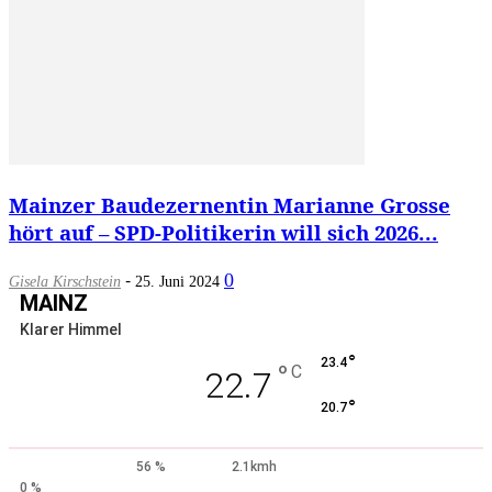
Mainzer Baudezernentin Marianne Grosse
hört auf – SPD-Politikerin will sich 2026...
-
0
Gisela Kirschstein
25. Juni 2024
MAINZ
Klarer Himmel
°
23.4
°
C
22.7
°
20.7
56 %
2.1kmh
0 %