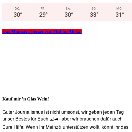
DO.
FR.
SA.
SO.
MO.
30
°
29
°
30
°
33
°
31
°
Das Mainz&-Dossier zur Flut im Ahrtal
Kauf mir ’n Glas Wein!
Guter Journalismus ist nicht umsonst, wir geben jeden Tag
unser Bestes für Euch 💻🚙- aber wir brauchen dafür auch
Eure Hilfe: Wenn Ihr Mainz& unterstützen wollt, könnt Ihr das