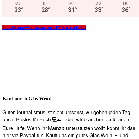
MO.
DI.
MI.
DO.
FR.
33
°
28
°
31
°
33
°
36
°
Das Mainz&-Dossier zur Flut im Ahrtal
Kauf mir ’n Glas Wein!
Guter Journalismus ist nicht umsonst, wir geben jeden Tag
unser Bestes für Euch 💻🚙- aber wir brauchen dafür auch
Eure Hilfe: Wenn Ihr Mainz& unterstützen wollt, könnt Ihr das
hier via Paypal tun. Kauft uns ein gutes Glas Wein 🍷 und