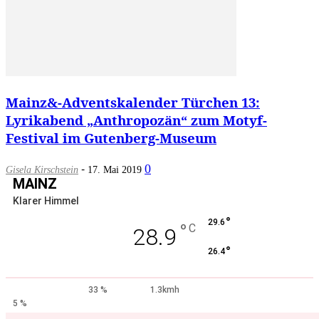
Mainz&-Adventskalender Türchen 13:
Lyrikabend „Anthropozän“ zum Motyf-
Festival im Gutenberg-Museum
-
0
Gisela Kirschstein
17. Mai 2019
MAINZ
Klarer Himmel
°
29.6
°
C
28.9
°
26.4
33 %
1.3kmh
5 %