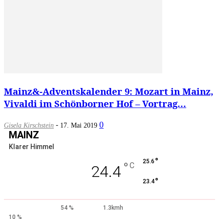
Mainz&-Adventskalender 9: Mozart in Mainz,
Vivaldi im Schönborner Hof – Vortrag...
-
0
Gisela Kirschstein
17. Mai 2019
MAINZ
Klarer Himmel
°
25.6
°
C
24.4
°
23.4
54 %
1.3kmh
10 %