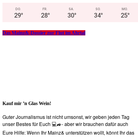
DO.
FR.
SA.
SO.
MO.
29
°
28
°
30
°
34
°
25
°
Das Mainz&-Dossier zur Flut im Ahrtal
Kauf mir ’n Glas Wein!
Guter Journalismus ist nicht umsonst, wir geben jeden Tag
unser Bestes für Euch 💻🚙- aber wir brauchen dafür auch
Eure Hilfe: Wenn Ihr Mainz& unterstützen wollt, könnt Ihr das