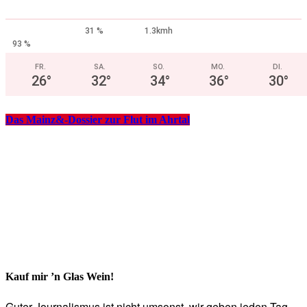
31 %
1.3kmh
93 %
FR.
SA.
SO.
MO.
DI.
26
°
32
°
34
°
36
°
30
°
Das Mainz&-Dossier zur Flut im Ahrtal
Kauf mir ’n Glas Wein!
Guter Journalismus ist nicht umsonst, wir geben jeden Tag