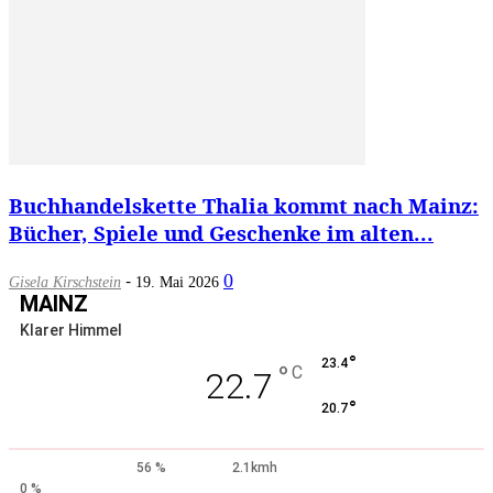
Buchhandelskette Thalia kommt nach Mainz:
Bücher, Spiele und Geschenke im alten...
-
0
Gisela Kirschstein
19. Mai 2026
MAINZ
Klarer Himmel
°
23.4
°
C
22.7
°
20.7
56 %
2.1kmh
0 %