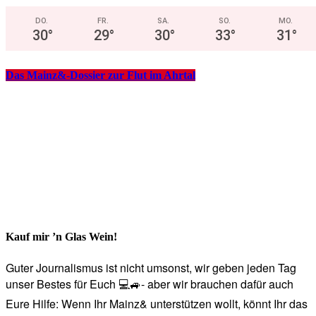
DO.
FR.
SA.
SO.
MO.
30
°
29
°
30
°
33
°
31
°
Das Mainz&-Dossier zur Flut im Ahrtal
Kauf mir ’n Glas Wein!
Guter Journalismus ist nicht umsonst, wir geben jeden Tag
unser Bestes für Euch 💻🚙- aber wir brauchen dafür auch
Eure Hilfe: Wenn Ihr Mainz& unterstützen wollt, könnt Ihr das