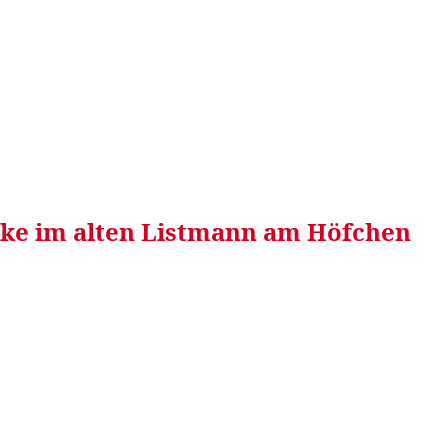
RRETEI&
WEIN&
SPONSORED&
WERBEN AUF
nke im alten Listmann am Höfchen