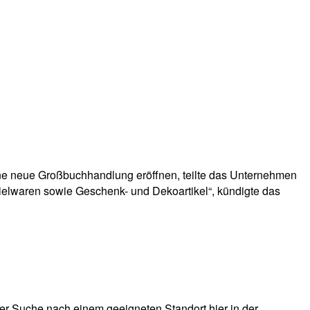
ine neue Großbuchhandlung eröffnen, teilte das Unternehmen
pielwaren sowie Geschenk- und Dekoartikel“, kündigte das
der Suche nach einem geeigneten Standort hier in der