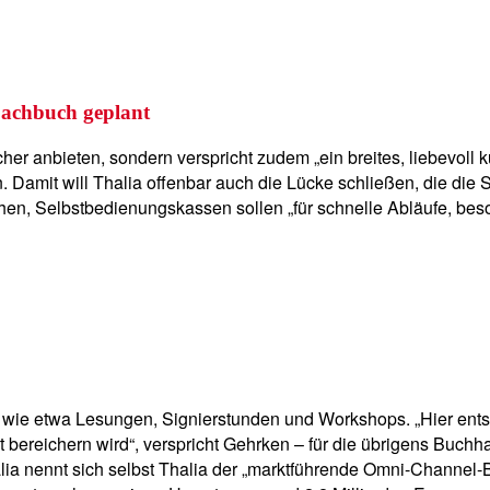
 Sachbuch geplant
Bücher anbieten, sondern verspricht zudem „ein breites, liebevo
. Damit will Thalia offenbar auch die Lücke schließen, die di
hen, Selbstbedienungskassen sollen „für schnelle Abläufe, bes
 wie etwa Lesungen, Signierstunden und Workshops. „Hier entst
dt bereichern wird“, verspricht Gehrken – für die übrigens Buc
a nennt sich selbst Thalia der „marktführende Omni-Channel-