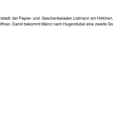
pp
Email
Drucken
nstadt: der Papier- und Geschenkeladen Listmann am Höfchen. N
z eröffnen. Damit bekommt Mainz nach Hugendubel eine zweite G