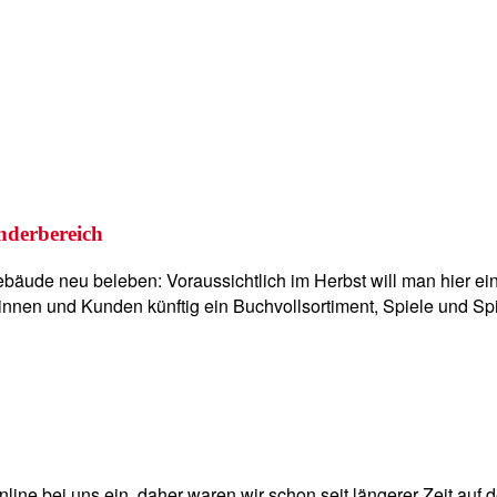
nderbereich
bäude neu beleben: Voraussichtlich im Herbst will man hier e
dinnen und Kunden künftig ein Buchvollsortiment, Spiele und S
ine bei uns ein, daher waren wir schon seit längerer Zeit auf 