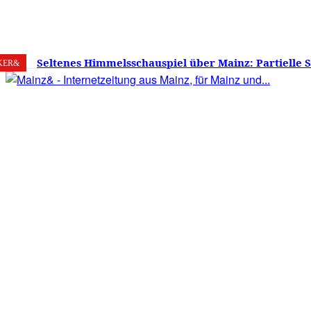
6. August 2026
Mainz
C
26.2
Seltenes Himmelsschauspiel über Mainz: Partielle 
KER&
am 12. August 2026 – Sonne zu etwa 88 Prozent verd