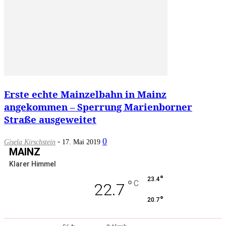
Erste echte Mainzelbahn in Mainz
angekommen – Sperrung Marienborner
Straße ausgeweitet
-
0
Gisela Kirschstein
17. Mai 2019
MAINZ
Klarer Himmel
°
23.4
°
C
22.7
°
20.7