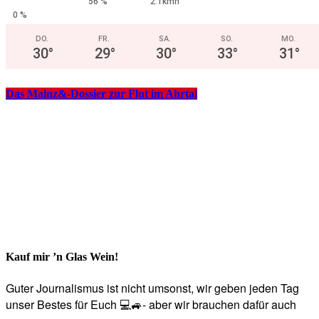
56 %
2.1kmh
0 %
DO.
FR.
SA.
SO.
MO.
30
°
29
°
30
°
33
°
31
°
Das Mainz&-Dossier zur Flut im Ahrtal
Kauf mir ’n Glas Wein!
Guter Journalismus ist nicht umsonst, wir geben jeden Tag
unser Bestes für Euch 💻🚙- aber wir brauchen dafür auch