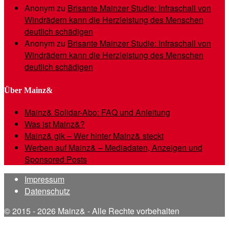
Anonym
zu
Brisante Mainzer Studie: Infraschall von
Windrädern kann die Herzleistung des Menschen
deutlich schädigen
Anonym
zu
Brisante Mainzer Studie: Infraschall von
Windrädern kann die Herzleistung des Menschen
deutlich schädigen
Über Mainz&
Mainz& Solidar-Abo: FAQ und Anleitung
Was ist Mainz&?
Mainz& gik – Wer hinter Mainz& steckt
Werben auf Mainz& – Mediadaten, Anzeigen und
Sponsored Posts
Impressum
Datenschutz
© 2015 - 2026 Mainz& - Alle Rechte vorbehalten