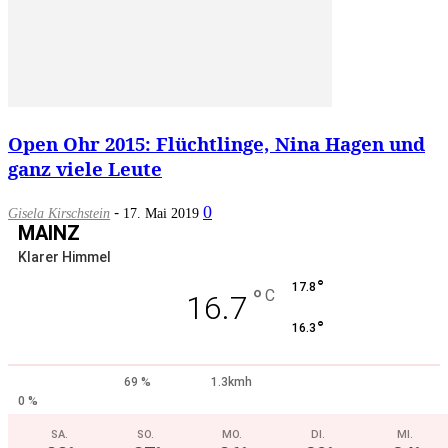
Open Ohr 2015: Flüchtlinge, Nina Hagen und
ganz viele Leute
-
0
Gisela Kirschstein
17. Mai 2019
MAINZ
Klarer Himmel
°
17.8
°
C
16.7
°
16.3
69 %
1.3kmh
0 %
SA.
SO.
MO.
DI.
MI.