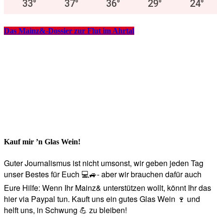
33
°
37
°
36
°
29
°
24
°
Das Mainz&-Dossier zur Flut im Ahrtal
Kauf mir ’n Glas Wein!
Guter Journalismus ist nicht umsonst, wir geben jeden Tag
unser Bestes für Euch 💻🚙- aber wir brauchen dafür auch
Eure Hilfe: Wenn Ihr Mainz& unterstützen wollt, könnt Ihr das
hier via Paypal tun. Kauft uns ein gutes Glas Wein 🍷 und
helft uns, in Schwung 💪 zu bleiben!