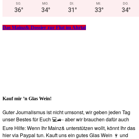
SO.
MO.
DI.
MI.
DO.
36
°
34
°
31
°
33
°
34
°
Das Mainz&-Dossier zur Flut im Ahrtal
Kauf mir ’n Glas Wein!
Guter Journalismus ist nicht umsonst, wir geben jeden Tag
unser Bestes für Euch 💻🚙- aber wir brauchen dafür auch
Eure Hilfe: Wenn Ihr Mainz& unterstützen wollt, könnt Ihr das
hier via Paypal tun. Kauft uns ein gutes Glas Wein 🍷 und