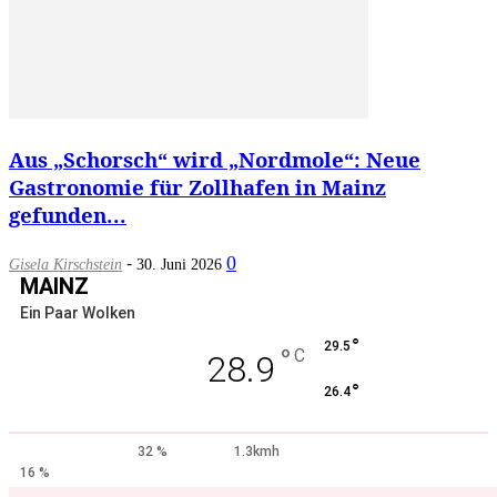
Aus „Schorsch“ wird „Nordmole“: Neue
Gastronomie für Zollhafen in Mainz
gefunden...
-
0
Gisela Kirschstein
30. Juni 2026
MAINZ
Ein Paar Wolken
°
29.5
°
C
28.9
°
26.4
32 %
1.3kmh
16 %