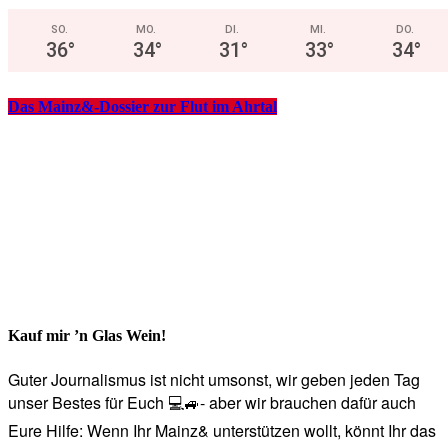
SO.
MO.
DI.
MI.
DO.
36
°
34
°
31
°
33
°
34
°
Das Mainz&-Dossier zur Flut im Ahrtal
Kauf mir ’n Glas Wein!
Guter Journalismus ist nicht umsonst, wir geben jeden Tag
unser Bestes für Euch 💻🚙- aber wir brauchen dafür auch
Eure Hilfe: Wenn Ihr Mainz& unterstützen wollt, könnt Ihr das