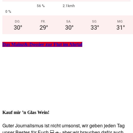
56 %
2.1kmh
0 %
DO.
FR.
SA.
SO.
MO.
30
°
29
°
30
°
33
°
31
°
Das Mainz&-Dossier zur Flut im Ahrtal
Kauf mir ’n Glas Wein!
Guter Journalismus ist nicht umsonst, wir geben jeden Tag
unser Bestes für Euch 💻🚙- aber wir brauchen dafür auch