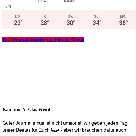
37 %
0.5kmh
0 %
DO.
FR.
SA.
SO.
MO.
23
°
28
°
30
°
34
°
38
°
Das Mainz&-Dossier zur Flut im Ahrtal
Kauf mir ’n Glas Wein!
Guter Journalismus ist nicht umsonst, wir geben jeden Tag
unser Bestes für Euch 💻🚙- aber wir brauchen dafür auch