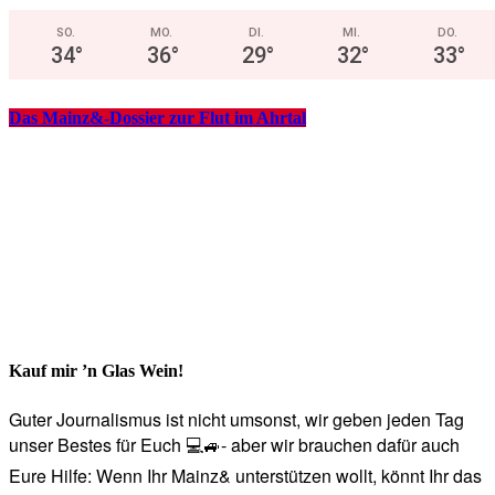
SO.
MO.
DI.
MI.
DO.
34
°
36
°
29
°
32
°
33
°
Das Mainz&-Dossier zur Flut im Ahrtal
Kauf mir ’n Glas Wein!
Guter Journalismus ist nicht umsonst, wir geben jeden Tag
unser Bestes für Euch 💻🚙- aber wir brauchen dafür auch
Eure Hilfe: Wenn Ihr Mainz& unterstützen wollt, könnt Ihr das